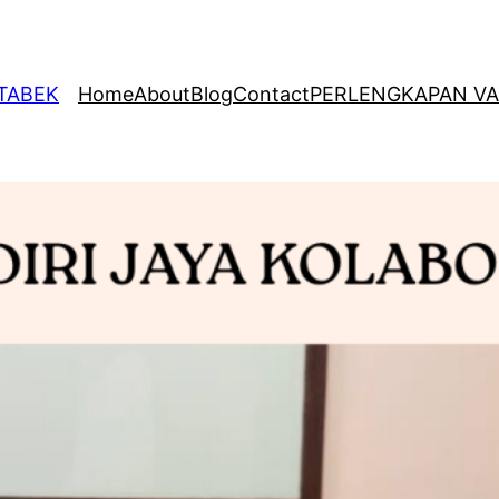
ETABEK
Home
About
Blog
Contact
PERLENGKAPAN VA