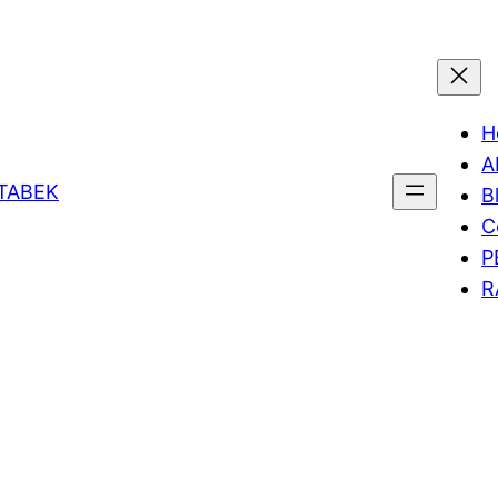
H
A
ETABEK
B
C
P
R