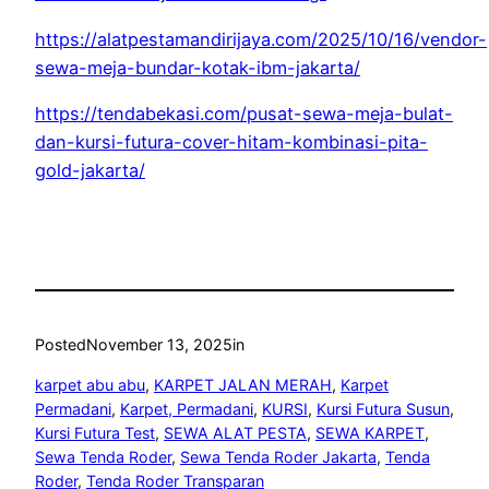
https://alatpestamandirijaya.com/2025/10/16/vendor-
sewa-meja-bundar-kotak-ibm-jakarta/
https://tendabekasi.com/pusat-sewa-meja-bulat-
dan-kursi-futura-cover-hitam-kombinasi-pita-
gold-jakarta/
Posted
November 13, 2025
in
karpet abu abu
, 
KARPET JALAN MERAH
, 
Karpet
Permadani
, 
Karpet, Permadani
, 
KURSI
, 
Kursi Futura Susun
, 
Kursi Futura Test
, 
SEWA ALAT PESTA
, 
SEWA KARPET
, 
Sewa Tenda Roder
, 
Sewa Tenda Roder Jakarta
, 
Tenda
Roder
, 
Tenda Roder Transparan