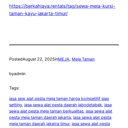
https://berkahjaya.rentals/tag/sewa-meja-kursi-
taman-kayu-jakarta-timur/
Posted
August 22, 2025
in
MEJA
, 
Meja Taman
by
admin
Tags:
jasa sew alat pesta meja taman harga kompetitif siap
setting
, 
jasa sewa alat pesta daerah jabodetabek
, 
jasa
sewa alat pesta meja taman berkualitas
, 
jasa sewa alat
pesta meja taman daerah jakarta
, 
jasa sewa alat pesta
meja taman daerah jakatra timur
, 
jasa sewa alat pesta