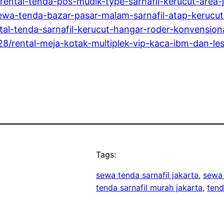
rental-tenda-pos-mudik-type-sarnafil-kerucut-area-j
ewa-tenda-bazar-pasar-malam-sarnafil-atap-kerucut-
ntal-tenda-sarnafil-kerucut-hangar-roder-konvension
/28/rental-meja-kotak-multiplek-vip-kaca-ibm-dan-l
Tags:
sewa tenda sarnafil jakarta
, 
sewa 
tenda sarnafil murah jakarta
, 
tend