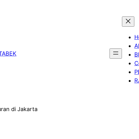
H
A
ETABEK
B
C
P
R