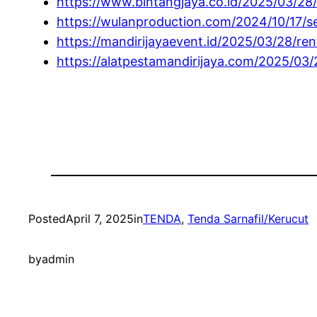
https://www.bintangjaya.co.id/2025/03/28/
https://wulanproduction.com/2024/10/17/s
https://mandirijayaevent.id/2025/03/28/re
https://alatpestamandirijaya.com/2025/03
Posted
April 7, 2025
in
TENDA
, 
Tenda Sarnafil/Kerucut
by
admin