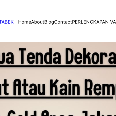
ETABEK
Home
About
Blog
Contact
PERLENGKAPAN VA