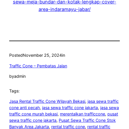
sewa-meja-bundar-dan-kotak-lengkap-cover-
area-indaramayu-jabar/
Posted
November 25, 2024
in
Traffic Cone – Pembatas Jalan
by
admin
Tags:
Jasa Rental Traffic Cone Wilayah Bekasi
, 
jasa sewa traffic
cone anti pecah
, 
jasa sewa traffic cone jakarta
, 
jasa sewa
traffic cone murah bekasi
, 
merentalkan trafficcone
, 
pusat
sewa traffic cone jakarta
, 
Pusat Sewa Traffic Cone Stok
Banyak Area Jakarta
, 
rental traffic cone
, 
rental traffic