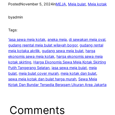
Posted
November 5, 2024
in
MEJA
, 
Meja bulat
, 
Meja kotak
by
admin
Tags:
'jasa sewa meja kotak
, 
aneka meja
, 
di sewakan meja oval
, 
gudang reental meja bulat wilayah bogor
, 
gudang rental
meja kotaka akrilik
, 
gudang sewa meja bulat
, 
harga
ekonomis sewa meja kotak
, 
harga ekonomis sewa meja
kotak skirting
, 
Harga Ekonomis Sewa Meja Kotak Skirting
Putih Tangerang Selatan
, 
jasa sewa meja bulat
, 
meja
bulat
, 
meja bulat cover murah
, 
meja kotak dan bulat
, 
sewa meja kotak dan bulat harga murah
, 
Sewa Meja
Kotak Dan Bundar Tersedia Beragam Ukuran Area Jakarta
Comments