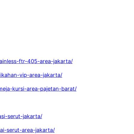
inless-ftr-405-area-jakarta/
ikahan-vip-area-jakarta/
eja-kursi-area-pajetan-barat/
i-serut-jakarta/
i-serut-area-jakarta/