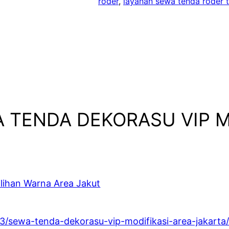
roder
, 
layanan sewa tenda roder 
WA TENDA DEKORASU VIP 
ilihan Warna Area Jakut
23/sewa-tenda-dekorasu-vip-modifikasi-area-jakarta