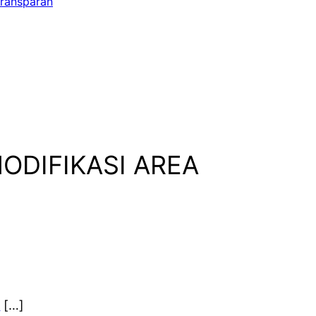
transparan
MODIFIKASI AREA
/
[…]