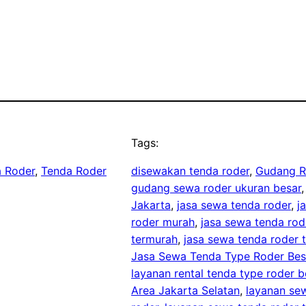
Tags:
 Roder
, 
Tenda Roder
disewakan tenda roder
, 
Gudang R
gudang sewa roder ukuran besar
,
Jakarta
, 
jasa sewa tenda roder
, 
j
roder murah
, 
jasa sewa tenda rod
termurah
, 
jasa sewa tenda roder 
Jasa Sewa Tenda Type Roder Bes
layanan rental tenda type roder b
Area Jakarta Selatan
, 
layanan se