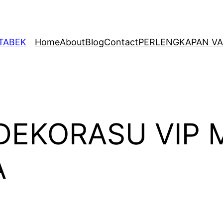
ETABEK
Home
About
Blog
Contact
PERLENGKAPAN VA
DEKORASU VIP M
A