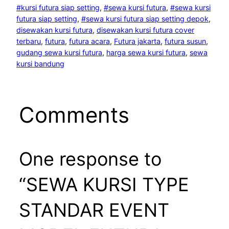
#kursi futura siap setting
, 
#sewa kursi futura
, 
#sewa kursi
futura siap setting
, 
#sewa kursi futura siap setting depok
, 
disewakan kursi futura
, 
disewakan kursi futura cover
terbaru
, 
futura
, 
futura acara
, 
Futura jakarta
, 
futura susun
, 
gudang sewa kursi futura
, 
harga sewa kursi futura
, 
sewa
kursi bandung
Comments
One response to
“SEWA KURSI TYPE
STANDAR EVENT