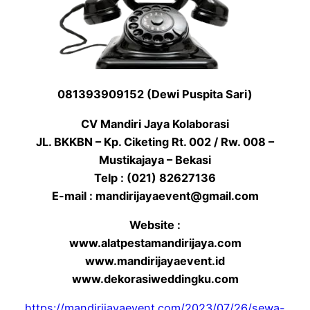
081393909152 (Dewi Puspita Sari)
CV Mandiri Jaya Kolaborasi
JL. BKKBN – Kp. Ciketing Rt. 002 / Rw. 008 –
Mustikajaya – Bekasi
Telp : (021) 82627136
E-mail : mandirijayaevent@gmail.com
Website :
www.alatpestamandirijaya.com
www.mandirijayaevent.id
www.dekorasiweddingku.com
https://mandirijayaevent.com/2023/07/26/sewa-