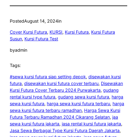
Posted
August 14, 2024
in
Cover Kursi Futura
, 
KURSI
, 
Kursi Futura
, 
Kursi Futura
Susun
, 
Kursi Futura Test
by
admin
Tags:
#sewa kursi futura siap setting depok
, 
disewakan kursi
futura
, 
disewakan kursi futura cover terbaru
, 
Disewakan
Kursi Futura Cover Terbaru 2024 Purwakarta
, 
gudang
rental kursi type futura
, 
gudang sewa kursi futura
, 
harga
sewa kursi futura
, 
harga sewa kursi futura terbaru
, 
harga
sewa kursi futura terbaru ramadhan
, 
Harga Sewa Kursi
Futura Terbaru Ramadhan 2024 Cikarang Selatan
, 
jaa
sewa kursi futura jakarta
, 
jasa rental kursi futura jakarta
, 
Jasa Sewa Berbagai Type Kursi Futura Daerah Jakarta
, 