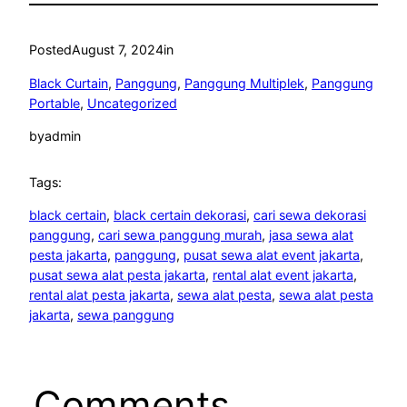
Posted
August 7, 2024
in
Black Curtain
, 
Panggung
, 
Panggung Multiplek
, 
Panggung
Portable
, 
Uncategorized
by
admin
Tags:
black certain
, 
black certain dekorasi
, 
cari sewa dekorasi
panggung
, 
cari sewa panggung murah
, 
jasa sewa alat
pesta jakarta
, 
panggung
, 
pusat sewa alat event jakarta
, 
pusat sewa alat pesta jakarta
, 
rental alat event jakarta
, 
rental alat pesta jakarta
, 
sewa alat pesta
, 
sewa alat pesta
jakarta
, 
sewa panggung
Comments