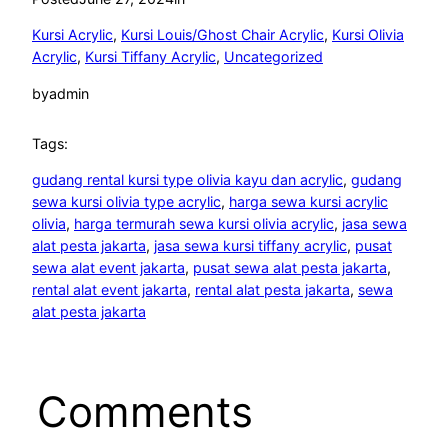
Kursi Acrylic
, 
Kursi Louis/Ghost Chair Acrylic
, 
Kursi Olivia
Acrylic
, 
Kursi Tiffany Acrylic
, 
Uncategorized
by
admin
Tags:
gudang rental kursi type olivia kayu dan acrylic
, 
gudang
sewa kursi olivia type acrylic
, 
harga sewa kursi acrylic
olivia
, 
harga termurah sewa kursi olivia acrylic
, 
jasa sewa
alat pesta jakarta
, 
jasa sewa kursi tiffany acrylic
, 
pusat
sewa alat event jakarta
, 
pusat sewa alat pesta jakarta
, 
rental alat event jakarta
, 
rental alat pesta jakarta
, 
sewa
alat pesta jakarta
Comments