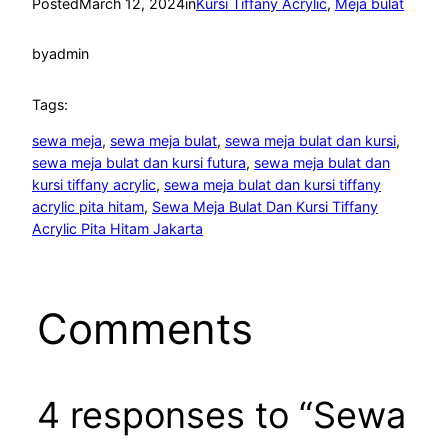
Posted
March 12, 2024
in
Kursi Tiffany Acrylic
, 
Meja bulat
by
admin
Tags:
sewa meja
, 
sewa meja bulat
, 
sewa meja bulat dan kursi
, 
sewa meja bulat dan kursi futura
, 
sewa meja bulat dan
kursi tiffany acrylic
, 
sewa meja bulat dan kursi tiffany
acrylic pita hitam
, 
Sewa Meja Bulat Dan Kursi Tiffany
Acrylic Pita Hitam Jakarta
Comments
4 responses to “Sewa