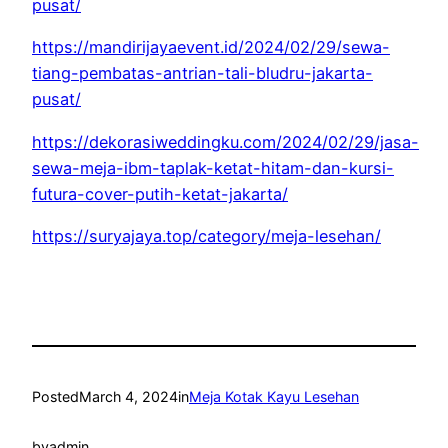
pusat/
https://mandirijayaevent.id/2024/02/29/sewa-
tiang-pembatas-antrian-tali-bludru-jakarta-
pusat/
https://dekorasiweddingku.com/2024/02/29/jasa-
sewa-meja-ibm-taplak-ketat-hitam-dan-kursi-
futura-cover-putih-ketat-jakarta/
https://suryajaya.top/category/meja-lesehan/
Posted
March 4, 2024
in
Meja Kotak Kayu Lesehan
by
admin