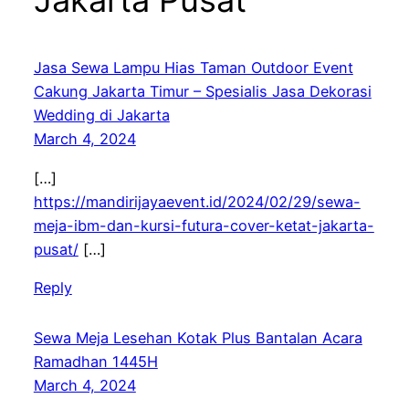
Jakarta Pusat”
Jasa Sewa Lampu Hias Taman Outdoor Event
Cakung Jakarta Timur – Spesialis Jasa Dekorasi
Wedding di Jakarta
March 4, 2024
[…]
https://mandirijayaevent.id/2024/02/29/sewa-
meja-ibm-dan-kursi-futura-cover-ketat-jakarta-
pusat/
[…]
Reply
Sewa Meja Lesehan Kotak Plus Bantalan Acara
Ramadhan 1445H
March 4, 2024