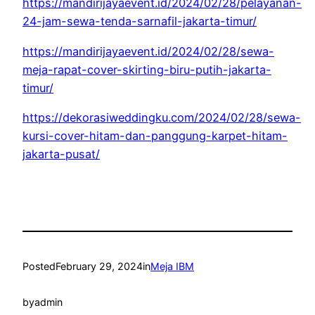
https://mandirijayaevent.id/2024/02/28/pelayanan-
24-jam-sewa-tenda-sarnafil-jakarta-timur/
https://mandirijayaevent.id/2024/02/28/sewa-
meja-rapat-cover-skirting-biru-putih-jakarta-
timur/
https://dekorasiweddingku.com/2024/02/28/sewa-
kursi-cover-hitam-dan-panggung-karpet-hitam-
jakarta-pusat/
Posted
February 29, 2024
in
Meja IBM
by
admin