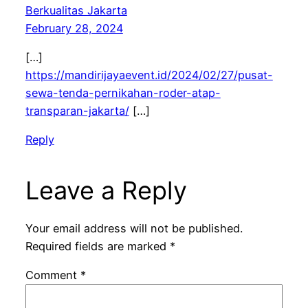
Berkualitas Jakarta
February 28, 2024
[…]
https://mandirijayaevent.id/2024/02/27/pusat-
sewa-tenda-pernikahan-roder-atap-
transparan-jakarta/
[…]
Reply
Leave a Reply
Your email address will not be published.
Required fields are marked
*
Comment
*