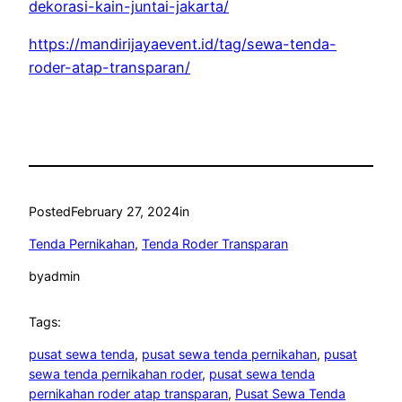
dekorasi-kain-juntai-jakarta/
https://mandirijayaevent.id/tag/sewa-tenda-
roder-atap-transparan/
Posted
February 27, 2024
in
Tenda Pernikahan
, 
Tenda Roder Transparan
by
admin
Tags:
pusat sewa tenda
, 
pusat sewa tenda pernikahan
, 
pusat
sewa tenda pernikahan roder
, 
pusat sewa tenda
pernikahan roder atap transparan
, 
Pusat Sewa Tenda