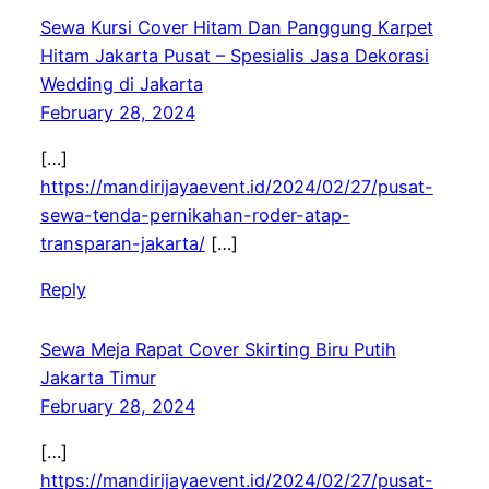
Sewa Kursi Cover Hitam Dan Panggung Karpet
Hitam Jakarta Pusat – Spesialis Jasa Dekorasi
Wedding di Jakarta
February 28, 2024
[…]
https://mandirijayaevent.id/2024/02/27/pusat-
sewa-tenda-pernikahan-roder-atap-
transparan-jakarta/
[…]
Reply
Sewa Meja Rapat Cover Skirting Biru Putih
Jakarta Timur
February 28, 2024
[…]
https://mandirijayaevent.id/2024/02/27/pusat-