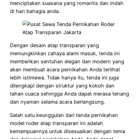
menciptakan suasana yang romantis dan indah
di hari bahagia anda.
Dengan desain atap transparan yang
memungkinkan cahaya alami masuk, tenda ini
memberikan sentuhan elegan dan modern yang
akan membuat acara pernikahan Anda terlihat
lebih istimewa. Tidak hanya itu, tenda ini juga
dilengkapi dengan struktur yang kokoh dan
tahan cuaca sehingga Anda dapat merasa tenang
dan nyaman selama acara berlangsung.
Salah satu keunggulan dari tenda pernikahan
model roder atap transparan ini adalah
kemampuannya untuk disesuaikan dengan tema