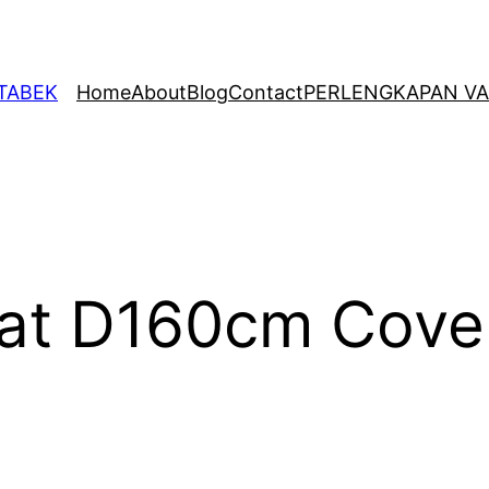
ETABEK
Home
About
Blog
Contact
PERLENGKAPAN VA
at D160cm Cove