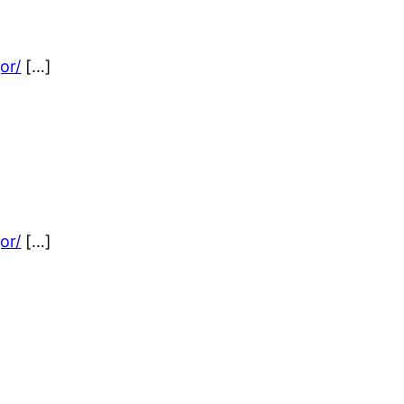
or/
[…]
or/
[…]