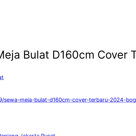
Meja Bulat D160cm Cover 
at
/19/sewa-meja-bulat-d160cm-cover-terbaru-2024-bog
Panjang Jakarta Pusat