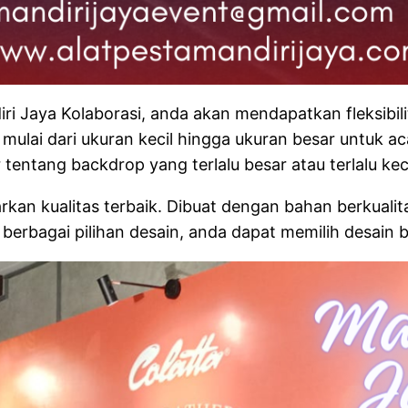
 Jaya Kolaborasi, anda akan mendapatkan fleksibili
 mulai dari ukuran kecil hingga ukuran besar untuk
entang backdrop yang terlalu besar atau terlalu keci
rkan kualitas terbaik. Dibuat dengan bahan berkuali
berbagai pilihan desain, anda dapat memilih desain