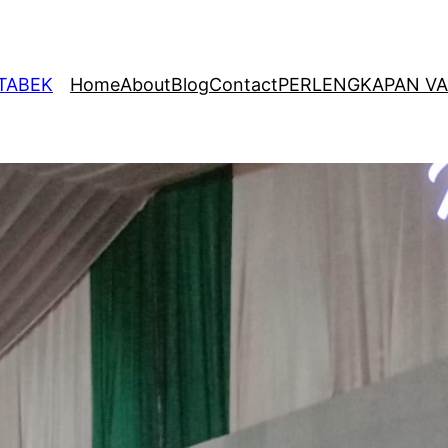
ETABEK
Home
About
Blog
Contact
PERLENGKAPAN VA