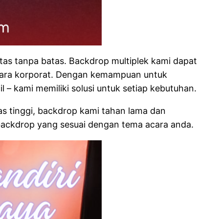
tas tanpa batas. Backdrop multiplek kami dapat
 acara korporat. Dengan kemampuan untuk
l – kami memiliki solusi untuk setiap kebutuhan.
tas tinggi, backdrop kami tahan lama dan
 backdrop yang sesuai dengan tema acara anda.