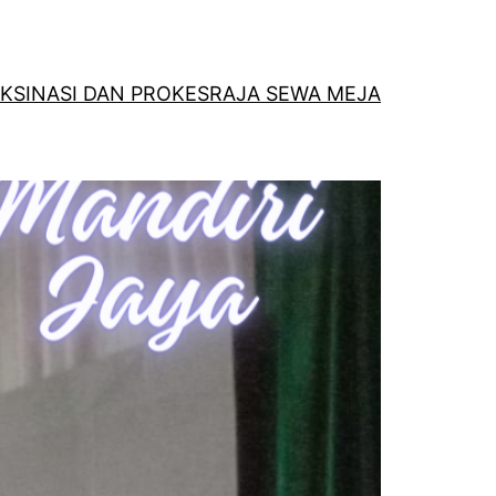
KSINASI DAN PROKES
RAJA SEWA MEJA