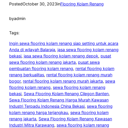
Posted
October 30, 2023
in
Flooring Kolam Renang
by
admin
Tags:
Ingin sewa flooring kolam renang siap setting untuk acara
Anda di wilayah Balaraja
, 
jasa sewa flooring kolam renang
bekasi
, 
jasa sewa flooring kolam renang depok
, 
pusat
sewa flooring kolam renang jakarta
, 
pusat sewa
pembuatan flooring kolam renang
, 
rental flooring kolam
renang berkualitas
, 
rental flooring kolam renang murah
bogor
, 
rental flooring kolam renang murah jakarta
, 
sewa
flooring kolam renang
, 
sewa flooring kolam renang
bekasi
, 
Sewa Flooring Kolam Renang Cilegon Banten
, 
Sewa Flooring Kolam Renang Harga Murah Kawasan
Industri Terpadu Indonesia China Bekasi
, 
sewa flooring
kolam renang harga terjangkau
, 
sewa flooring kolam
renang jakarta
, 
Sewa Flooring Kolam Renang Kawasan
Industri Mitra Karawang
, 
sewa flooring kolam renang