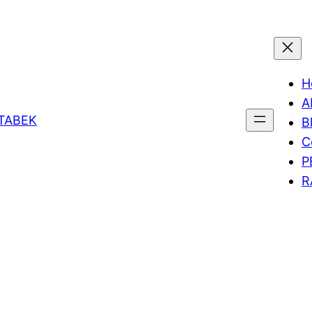
H
A
ETABEK
B
C
P
R