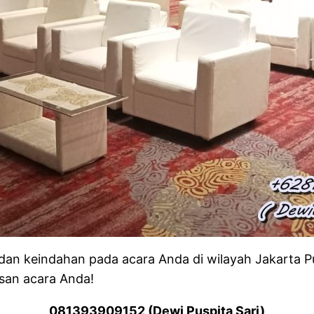
dan keindahan pada acara Anda di wilayah Jakarta P
esan acara Anda!
081393909152 (Dewi Puspita Sari)