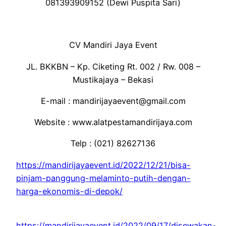
081393909152 (Dewi Puspita Sari)
CV Mandiri Jaya Event
JL. BKKBN – Kp. Ciketing Rt. 002 / Rw. 008 –
Mustikajaya – Bekasi
E-mail : mandirijayaevent@gmail.com
Website : www.alatpestamandirijaya.com
Telp : (021) 82627136
https://mandirijayaevent.id/2022/12/21/bisa-
pinjam-panggung-melaminto-putih-dengan-
harga-ekonomis-di-depok/
https://mandirijayaevent.id/2022/09/17/disewakan-