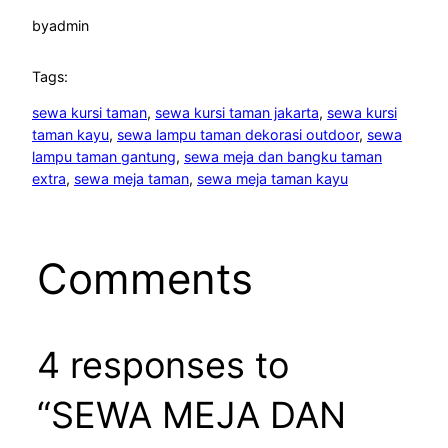
by
admin
Tags:
sewa kursi taman
, 
sewa kursi taman jakarta
, 
sewa kursi
taman kayu
, 
sewa lampu taman dekorasi outdoor
, 
sewa
lampu taman gantung
, 
sewa meja dan bangku taman
extra
, 
sewa meja taman
, 
sewa meja taman kayu
Comments
4 responses to
“SEWA MEJA DAN