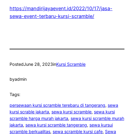
https://mandirijayaevent.id/2022/10/17/jasa-
sewa-event-terbaru-kursi-scramble/
Posted
June 28, 2023
in
Kursi Scramble
by
admin
Tags:
persewaan kursi scramble terebaru di tangerang
, 
sewa
kursi scrable jakarta
, 
sewa kursi scramble
, 
sewa kursi
scramble harga murah jakarta
, 
sewa kursi scramble murah
jakarta
, 
sewa kursi scramble tangerang
, 
sewa kursui
scramble berkualitas
, 
sewa scramble kursi cafe
, 
Sewa