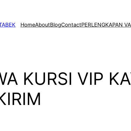
ETABEK
Home
About
Blog
Contact
PERLENGKAPAN VA
A KURSI VIP K
KIRIM