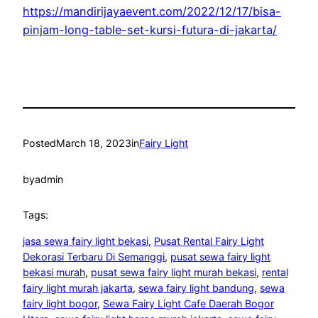
https://mandirijayaevent.com/2022/12/17/bisa-
pinjam-long-table-set-kursi-futura-di-jakarta/
Posted
March 18, 2023
in
Fairy Light
by
admin
Tags:
jasa sewa fairy light bekasi
, 
Pusat Rental Fairy Light
Dekorasi Terbaru Di Semanggi
, 
pusat sewa fairy light
bekasi murah
, 
pusat sewa fairy light murah bekasi
, 
rental
fairy light murah jakarta
, 
sewa fairy light bandung
, 
sewa
fairy light bogor
, 
Sewa Fairy Light Cafe Daerah Bogor