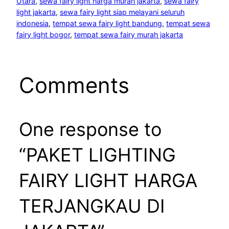
Utara
, 
sewa fairy light harga murah jakarta
, 
sewa fairy
light jakarta
, 
sewa fairy light siap melayani seluruh
indonesia
, 
tempat sewa fairy light bandung
, 
tempat sewa
fairy light bogor
, 
tempat sewa fairy murah jakarta
Comments
One response to
“PAKET LIGHTING
FAIRY LIGHT HARGA
TERJANGKAU DI