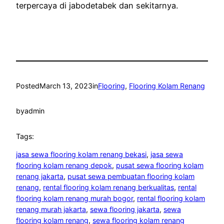
terpercaya di jabodetabek dan sekitarnya.
Posted
March 13, 2023
in
Flooring
, 
Flooring Kolam Renang
by
admin
Tags:
jasa sewa flooring kolam renang bekasi
, 
jasa sewa
flooring kolam renang depok
, 
pusat sewa flooring kolam
renang jakarta
, 
pusat sewa pembuatan flooring kolam
renang
, 
rental flooring kolam renang berkualitas
, 
rental
flooring kolam renang murah bogor
, 
rental flooring kolam
renang murah jakarta
, 
sewa flooring jakarta
, 
sewa
flooring kolam renang
, 
sewa flooring kolam renang