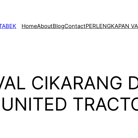
ETABEK
Home
About
Blog
Contact
PERLENGKAPAN VA
VAL CIKARANG 
 UNITED TRACT