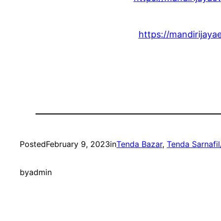
https://mandirijaya
Posted
February 9, 2023
in
Tenda Bazar
, 
Tenda Sarnafil
by
admin