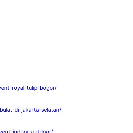
ent-royal-tulip-bogor/
ulat-di-jakarta-selatan/
vent-indoor-outdoor/