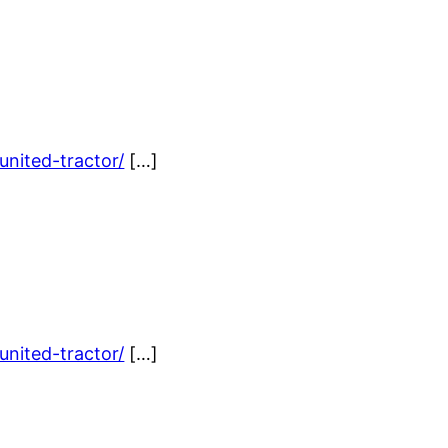
nited-tractor/
[…]
nited-tractor/
[…]