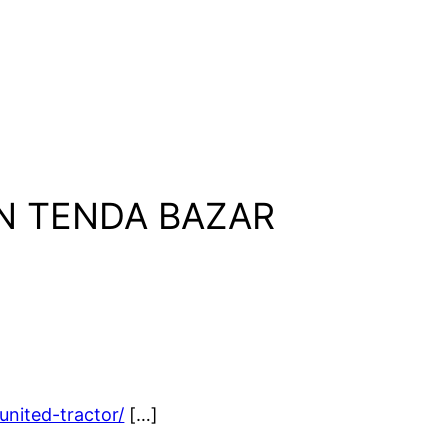
AN TENDA BAZAR
nited-tractor/
[…]