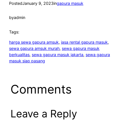
Posted
January 9, 2023
in
gapura masuk
by
admin
Tags:
harga sewa gapura amsuk
, 
jasa rental gapura masuk
, 
sewa gapura amsuk murah
, 
sewa gapura masuk
berkualitas
, 
sewa gapura masuk jakarta
, 
sewa gapura
masuk siap pasang
Comments
Leave a Reply