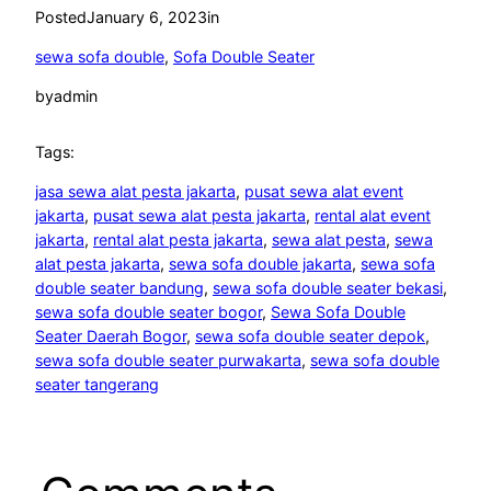
Posted
January 6, 2023
in
sewa sofa double
, 
Sofa Double Seater
by
admin
Tags:
jasa sewa alat pesta jakarta
, 
pusat sewa alat event
jakarta
, 
pusat sewa alat pesta jakarta
, 
rental alat event
jakarta
, 
rental alat pesta jakarta
, 
sewa alat pesta
, 
sewa
alat pesta jakarta
, 
sewa sofa double jakarta
, 
sewa sofa
double seater bandung
, 
sewa sofa double seater bekasi
, 
sewa sofa double seater bogor
, 
Sewa Sofa Double
Seater Daerah Bogor
, 
sewa sofa double seater depok
, 
sewa sofa double seater purwakarta
, 
sewa sofa double
seater tangerang