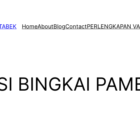
ETABEK
Home
About
Blog
Contact
PERLENGKAPAN VA
SI BINGKAI PA