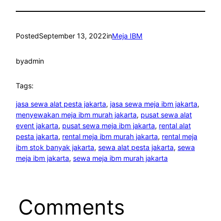
Posted
September 13, 2022
in
Meja IBM
by
admin
Tags:
jasa sewa alat pesta jakarta
, 
jasa sewa meja ibm jakarta
, 
menyewakan meja ibm murah jakarta
, 
pusat sewa alat
event jakarta
, 
pusat sewa meja ibm jakarta
, 
rental alat
pesta jakarta
, 
rental meja ibm murah jakarta
, 
rental meja
ibm stok banyak jakarta
, 
sewa alat pesta jakarta
, 
sewa
meja ibm jakarta
, 
sewa meja ibm murah jakarta
Comments