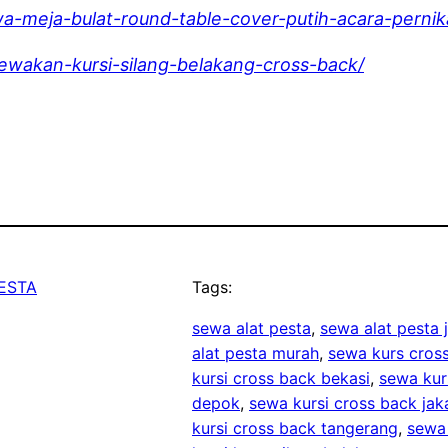
a-meja-bulat-round-table-cover-putih-acara-pernik
ewakan-kursi-silang-belakang-cross-back/
ESTA
Tags:
sewa alat pesta
, 
sewa alat pesta
alat pesta murah
, 
sewa kurs cross
kursi cross back bekasi
, 
sewa kur
depok
, 
sewa kursi cross back jak
kursi cross back tangerang
, 
sewa 