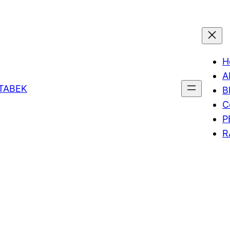
H
A
ETABEK
B
C
P
R