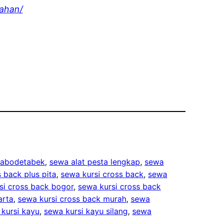
ahan/
 jabodetabek
, 
sewa alat pesta lengkap
, 
sewa
 back plus pita
, 
sewa kursi cross back
, 
sewa
si cross back bogor
, 
sewa kursi cross back
arta
, 
sewa kursi cross back murah
, 
sewa
kursi kayu
, 
sewa kursi kayu silang
, 
sewa