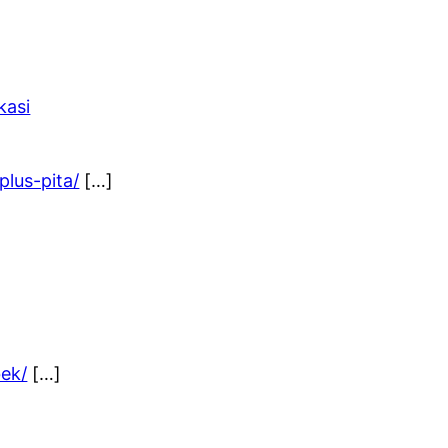
kasi
plus-pita/
[…]
ek/
[…]