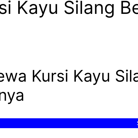
si Kayu Silang B
a
ewa Kursi Kayu Si
tnya
SELAM