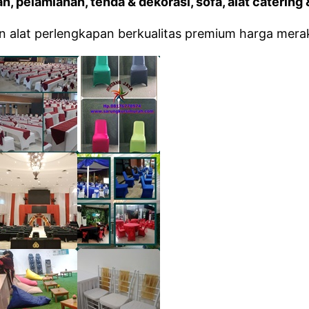
n, pelamianan, tenda & dekorasi, sofa, alat catering 
alat perlengkapan berkualitas premium harga mera