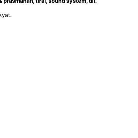
& prasmanan, tirai, sound system, dll.
kyat.