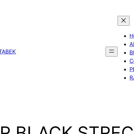
H
A
ETABEK
B
C
P
R
R BLACK STRE