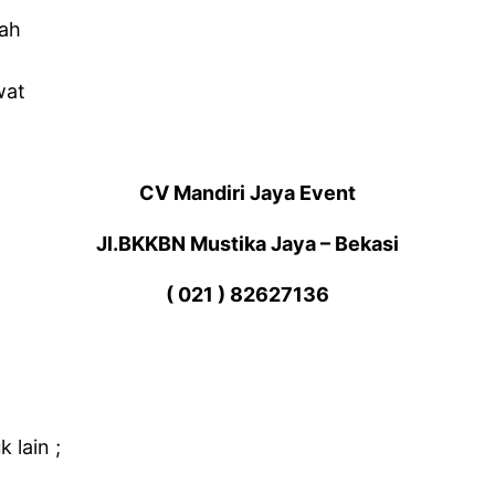
nah
wat
CV Mandiri Jaya Event
Jl.BKKBN Mustika Jaya – Bekasi
( 021 ) 82627136
 lain ;