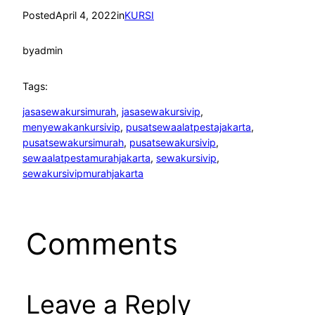
Posted
April 4, 2022
in
KURSI
by
admin
Tags:
jasasewakursimurah
, 
jasasewakursivip
, 
menyewakankursivip
, 
pusatsewaalatpestajakarta
, 
pusatsewakursimurah
, 
pusatsewakursivip
, 
sewaalatpestamurahjakarta
, 
sewakursivip
, 
sewakursivipmurahjakarta
Comments
Leave a Reply